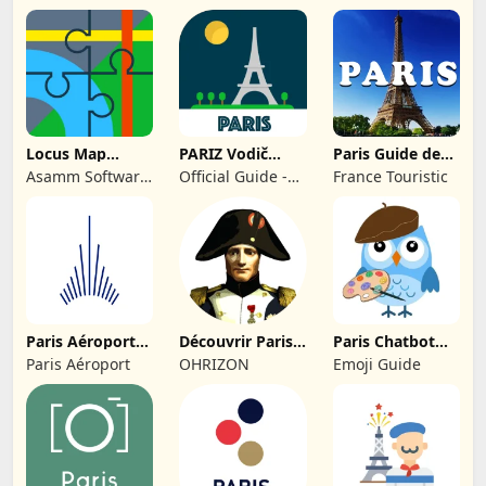
Locus Map
PARIZ Vodič
Paris Guide de
Outdoor
Ulaznice i Hoteli
Voyage
Asamm Software,
Official Guide -
France Touristic
Navigation
s. r. o.
Rome Italy
Paris Aéroport–
Découvrir Paris
Paris Chatbot
App officielle
sous Napoléon
Guide
Paris Aéroport
OHRIZON
Emoji Guide