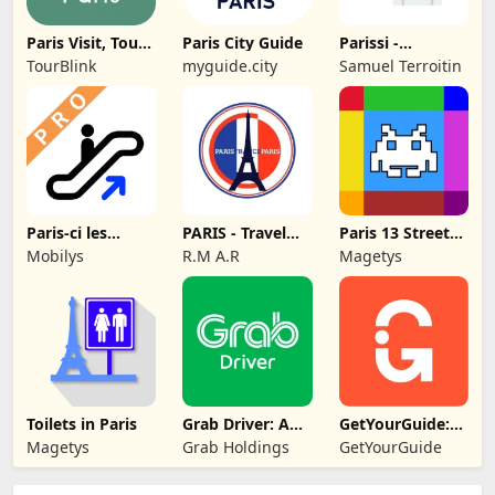
Paris Visit, Tours
Paris City Guide
Parissi -
& Guide: To
événements à
TourBlink
myguide.city
Samuel Terroitin
Paris
Paris-ci les
PARIS - Travel
Paris 13 Street
Sorties du Métro
Guide and Maps
Art
Mobilys
R.M A.R
Magetys
Toilets in Paris
Grab Driver: App
GetYourGuide:
for Partners
Planiraj & Rezer
Magetys
Grab Holdings
GetYourGuide