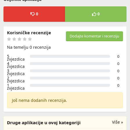
0
0
Korisničke recenzije
Dodajte komentar i recenziju
Na temelju 0 recenzija
5
0
zvjezdica
4
0
zvjezdica
3
0
zvjezdica
2
0
zvjezdica
1
0
zvjezdica
Još nema dodanih recenzija.
Više »
Druge aplikacije u ovoj kategoriji