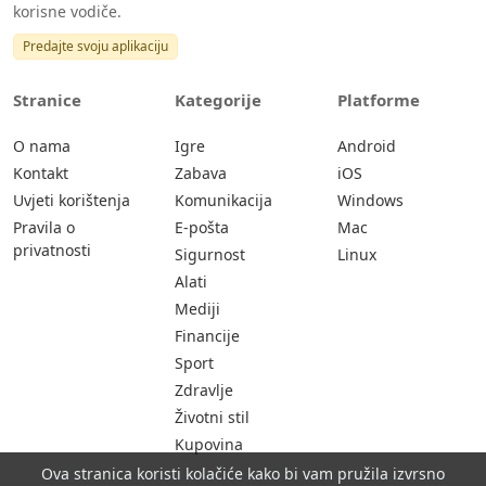
korisne vodiče.
Predajte svoju aplikaciju
Stranice
Kategorije
Platforme
O nama
Igre
Android
Kontakt
Zabava
iOS
Uvjeti korištenja
Komunikacija
Windows
Pravila o
E-pošta
Mac
privatnosti
Sigurnost
Linux
Alati
Mediji
Financije
Sport
Zdravlje
Životni stil
Kupovina
Ova stranica koristi kolačiće kako bi vam pružila izvrsno