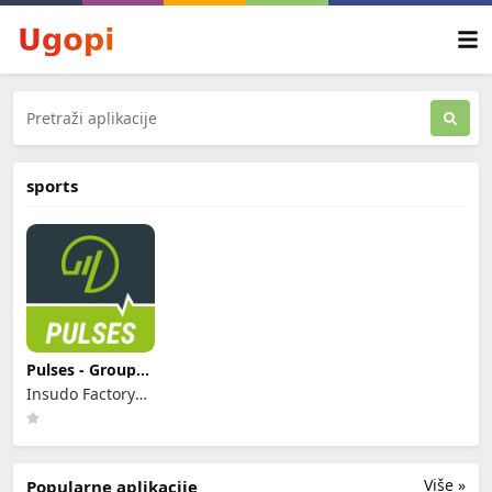
sports
Pulses - Group
Heart Rate
Insudo Factory
AB
Više »
Popularne aplikacije