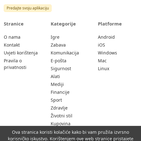
Predajte svoju aplikaciju
Stranice
Kategorije
Platforme
O nama
Igre
Android
Kontakt
Zabava
iOS
Uvjeti korištenja
Komunikacija
Windows
Pravila o
E-pošta
Mac
privatnosti
Sigurnost
Linux
Alati
Mediji
Financije
Sport
Zdravlje
Životni stil
Kupovina
Ova stranica koristi kolačiće kako bi vam pružila izvrsno
korisničko iskustvo. Korištenjem ove web stranice pristajete
© 2026 Sva prava pridržana -
Preporuke za ljubitelje igara i