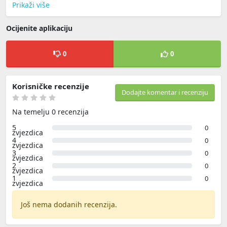
Prikaži više
Ocijenite aplikaciju
0
0
Korisničke recenzije
Dodajte komentar i recenziju
Na temelju 0 recenzija
5
0
zvjezdica
4
0
zvjezdica
3
0
zvjezdica
2
0
zvjezdica
1
0
zvjezdica
Još nema dodanih recenzija.