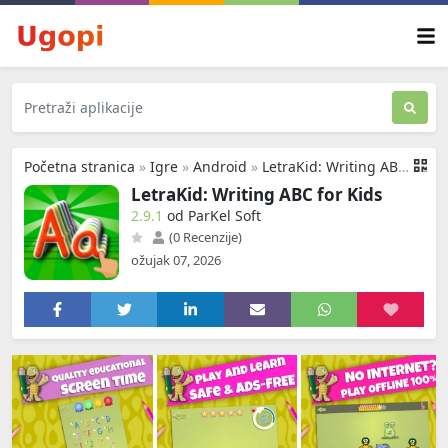
Početna stranica
»
Igre
»
Android
»
LetraKid: Writing ABC for Kids
LetraKid: Writing ABC for Kids
2.9.1
od ParKel Soft
(0 Recenzije)
ožujak 07, 2026