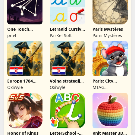
One Touch
LetraKid Cursive:
Paris Mystères
Drawing - One
Kids Writing
pm4
ParKel Soft
Paris Mystères
Line
Europe 1784
Vojna strategija,
Paris: City
Premium
Europa 1784.
Adventure
Oxiwyle
Oxiwyle
MTAG
PUBLISHING LTD
Honor of Kings
LetterSchool -
Knit Master 3D: