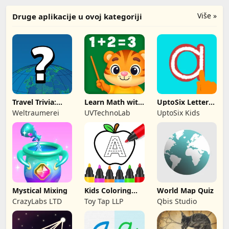
Više »
Druge aplikacije u ovoj kategoriji
Travel Trivia:
Learn Math with
UptoSix Letter
World Quiz
Fun Games
Formation
Weltraumerei
UVTechnoLab
UptoSix Kids
Game
Mystical Mixing
Kids Coloring
World Map Quiz
Drawing Games
CrazyLabs LTD
Toy Tap LLP
Qbis Studio