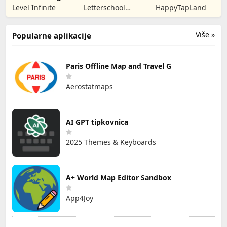
Learn to Write
Wool Sort Game
Level Infinite
Letterschool
HappyTapLand
Enabling
Learning
Više »
Popularne aplikacije
Paris Offline Map and Travel G
Aerostatmaps
AI GPT tipkovnica
2025 Themes & Keyboards
A+ World Map Editor Sandbox
App4Joy