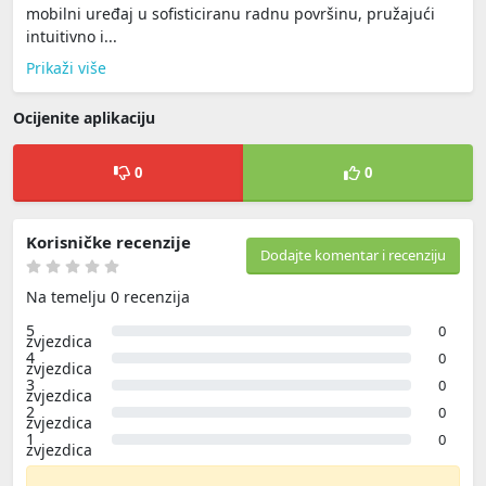
mobilni uređaj u sofisticiranu radnu površinu, pružajući
intuitivno i...
Prikaži više
Ocijenite aplikaciju
0
0
Korisničke recenzije
Dodajte komentar i recenziju
Na temelju 0 recenzija
5
0
zvjezdica
4
0
zvjezdica
3
0
zvjezdica
2
0
zvjezdica
1
0
zvjezdica