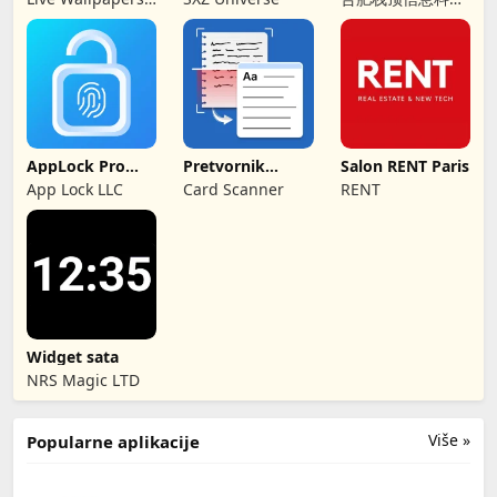
by Wave Studio
有限公司
AppLock Pro
Pretvornik
Salon RENT Paris
Zakljucavanje
Rukopisa u
App Lock LLC
Card Scanner
RENT
App
Tekst
Widget sata
NRS Magic LTD
Više »
Popularne aplikacije