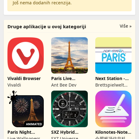
Još nema dodanih recenzija.
Više »
Druge aplikacije u ovoj kategoriji
Vivaldi Browser
Paris Live
Next Station -
Wallpaper
Paris
Vivaldi
Ant Bee Dev
Brettspielwelt
GmbH
Paris Night
SXZ Hybrid
Kilonotes-Notes
Wallpaper
Nexus Brojčanik
& Mark up PDF
Live Wallpapers
SXZ Universe
合肥栈顶信息科技