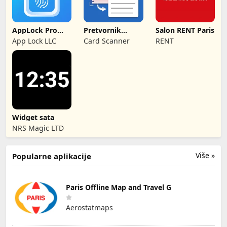
AppLock Pro
Pretvornik
Salon RENT Paris
Zakljucavanje
Rukopisa u
App Lock LLC
Card Scanner
RENT
App
Tekst
Widget sata
NRS Magic LTD
Više »
Popularne aplikacije
Paris Offline Map and Travel G
Aerostatmaps