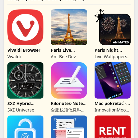
Vivaldi Browser
Paris Live
Paris Night
Wallpaper
Wallpaper
Vivaldi
Ant Bee Dev
Live Wallpapers
by Wave Studio
SXZ Hybrid
Kilonotes-Notes
Mac pokretač -
Nexus Brojčanik
& Mark up PDF
Mac OS pokretač
SXZ Universe
合肥栈顶信息科技
InnovationMoods
有限公司
: Computer
Launcher Apps