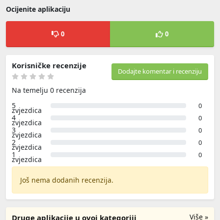
Ocijenite aplikaciju
0
0
Korisničke recenzije
Dodajte komentar i recenziju
Na temelju 0 recenzija
5
0
zvjezdica
4
0
zvjezdica
3
0
zvjezdica
2
0
zvjezdica
1
0
zvjezdica
Još nema dodanih recenzija.
Više »
Druge aplikacije u ovoj kategoriji