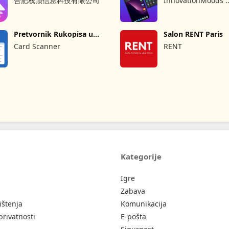
合肥栈顶信息科技有限公司
InnovationMoods :
Computer Launche
Pretvornik Rukopisa u
Salon RENT Paris
Tekst
Card Scanner
RENT
Kategorije
Igre
Zabava
ištenja
Komunikacija
privatnosti
E-pošta