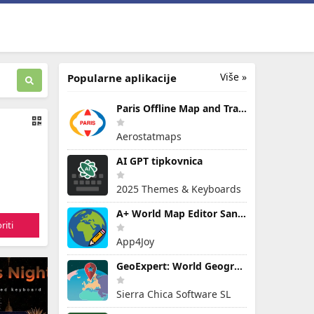
Više »
Popularne aplikacije
Paris Offline Map and Travel G
Aerostatmaps
AI GPT tipkovnica
2025 Themes & Keyboards
A+ World Map Editor Sandbox
riti
App4Joy
GeoExpert: World Geography Map
Sierra Chica Software SL