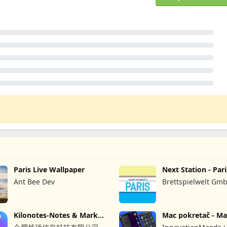
Paris Live Wallpaper
Next Station - Pari
Ant Bee Dev
Brettspielwelt Gm
Kilonotes-Notes & Mark
Mac pokretač - M
up PDF
pokretač