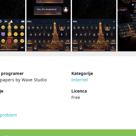
i programer
Kategorije
lpapers by Wave Studio
Internet
je
Licenca
Free
e problem