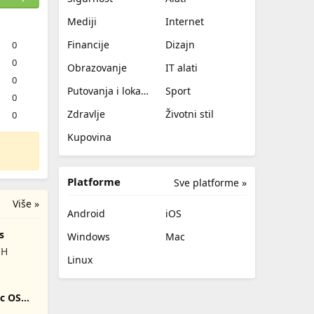
Mediji
Internet
Financije
Dizajn
0
0
Obrazovanje
IT alati
0
Putovanja i lokalno
Sport
0
Zdravlje
Životni stil
0
Kupovina
Platforme
Sve platforme »
Više »
Android
iOS
s
Windows
Mac
bH
Linux
ac OS