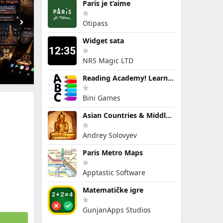
Paris je t’aime
Otipass
Widget sata
NRS Magic LTD
Reading Academy! Learn to Read
Bini Games
Asian Countries & Middle East
Andrey Solovyev
Paris Metro Maps
Apptastic Software
Matematičke igre
GunjanApps Studios