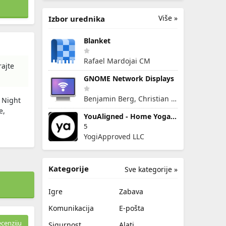
Više »
Izbor urednika
Blanket
Rafael Mardojai CM
rajte
GNOME Network Displays
Benjamin Berg, Christian Glombek
s Night
e,
YouAligned - Home Yoga Classes
5
YogiApproved LLC
Kategorije
Sve kategorije »
Igre
Zabava
Komunikacija
E-pošta
ecenziju
Sigurnost
Alati