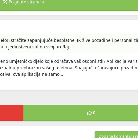
Posjetite stranicu
elo! Istražite zapanjujuće besplatne 4K žive pozadine i personalizi
u i jedinstveni stil na svoj uređaj.
tveno umjetničko djelo koje odražava vaš osobni stil? Aplikacija Pari
izualnu preobrazbu vašeg telefona. Spajajući očaravajuće pozadin
ziva, ova aplikacija ne samo...
0
Dodajte komentar i r