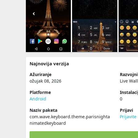
Najnovija verzija
Ažuriranje
Razvojn
ožujak 08, 2026
Live Wal
Platforme
Instalaci
Android
0
Naziv paketa
Prijavi
com.wave.keyboard.theme.parisnighta
Prijavit
nimatedkeyboard